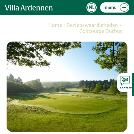
menu
Home
Bezienswaardigheden
Golfcourse Durbuy
contact