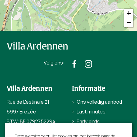
+
−
Volg ons:
Villa Ardennen
Informatie
Rue de L'estinale 21
Ons volledig aanbod
6997 Erezée
Last minutes
BTW: BE 0792752294
Early birds
+31 40 206 0454
Bezienswaardigheden
Deze website gebruikt cookies om het bezoek naar de