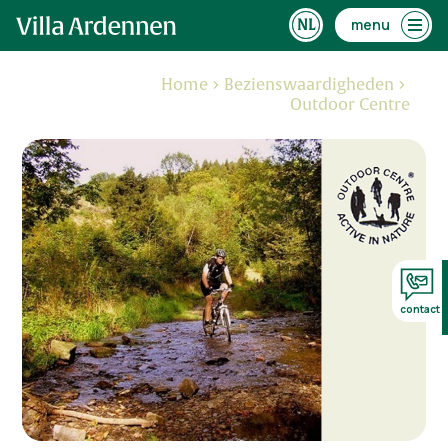
menu
Home
Bezienswaardigheden
Outdoor Centre
contact