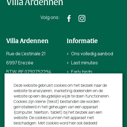
Volg ons:
Villa Ardennen
Informatie
Rue de L'estinale 21
Ons volledig aanbod
6997 Erezée
Last minutes
BTW: BE 0792752294
Early birds
+31 40 206 0454
Bezienswaardigheden
Deze website gebruikt cookies om het bezoek naar de
info@villa-ardennen.be
Voor verhuurders
website te analyseren, marketing doeleinden en de
website op een deugdelijke wijze te doen functioneren.
Over ons
Cookies zijn kleine (tekst) bestanden die worden
geïnstalleerd in het geheugen van een apparaat
Contact
(computer, telefoon, tablet) bij het bezoek aan een
website. De cookies kunnen het apparaat niet
beschadigen. Met cookies word hier ook bedoeld