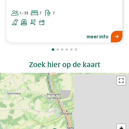
1 - 33
7
7
meer info
Zoek hier op de kaart
+