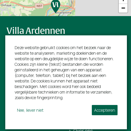
−
Volg ons:
Deze website gebruikt cookies om het bezoek naar de
website te analyseren, marketing doeleinden en de
website op een deugdelijke wijze te doen functioneren.
Cookies zijn kleine (tekst) bestanden die worden
geïnstalleerd in het geheugen van een apparaat
Villa Ardennen
Informatie
(computer, telefoon, tablet) bij het bezoek aan een
website. De cookies kunnen het apparaat niet
Rue de L'estinale 21
Ons volledig aanbod
beschadigen. Met cookies word hier ook bedoeld
vergelijkbare technieken om informatie te verzamelen,
6997 Erezée
Last minutes
zoals device fingerprinting.
BTW: BE 0792752294
Early birds
Nee, liever niet
Accepteren
+31 40 206 0454
Bezienswaardigheden
info@villa-ardennen.be
Voor verhuurders
Over ons