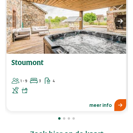
1
/
5
Stoumont
1 - 9
3
4
meer info