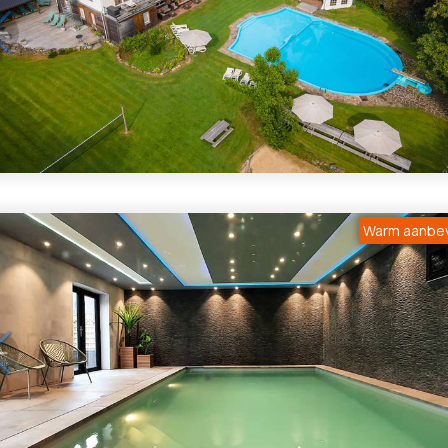
1
/
5
Warm aanbe