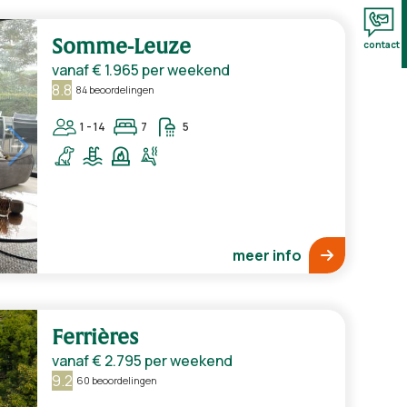
Somme-Leuze
contact
vanaf
€ 1.965
per weekend
8.8
84 beoordelingen
1 - 14
7
5
meer info
Ferrières
vanaf
€ 2.795
per weekend
9.2
60 beoordelingen