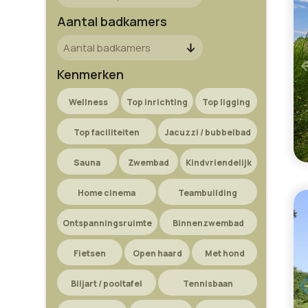
Aantal badkamers
Kenmerken
Wellness
Top inrichting
Top ligging
Top faciliteiten
Jacuzzi / bubbelbad
Sauna
Zwembad
Kindvriendelijk
Home cinema
Teambuilding
Ontspanningsruimte
Binnenzwembad
Fietsen
Open haard
Met hond
Biljart / pooltafel
Tennisbaan