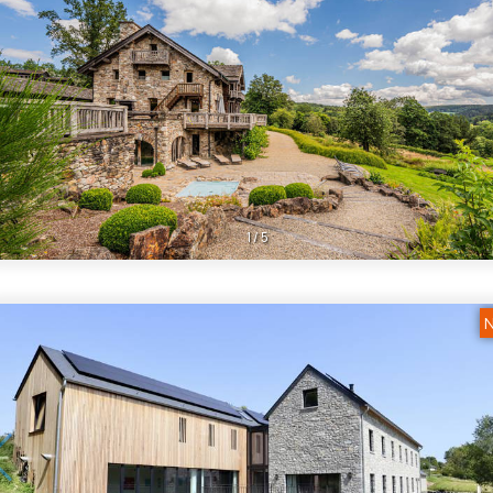
1
/
5
N