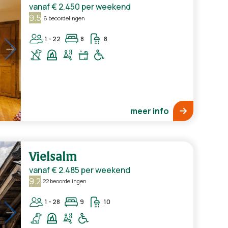
vanaf
€ 2.450
per weekend
9.5
6 beoordelingen
1 - 22
8
8
meer info
Vielsalm
vanaf
€ 2.485
per weekend
9.2
22 beoordelingen
1 - 28
9
10