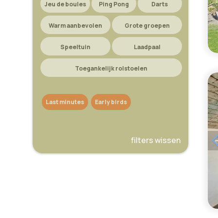
Jeu de boules
Ping Pong
Darts
Warm aanbevolen
Grote groepen
Speeltuin
Laadpaal
Toegankelijk rolstoelen
Last minutes
Early birds
filters wissen