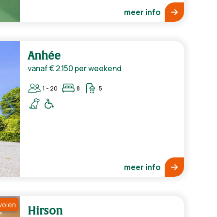
meer info
Anhée
vanaf
€ 2.150
per weekend
1 - 20
8
5
meer info
volen
Hirson