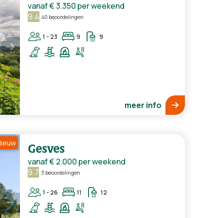
vanaf
€ 3.350
per weekend
9.4
40 beoordelingen
1 - 23
9
9
meer info
ieuw
Gesves
vanaf
€ 2.000
per weekend
9.7
3 beoordelingen
1 - 26
11
12