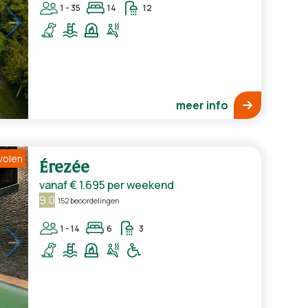
1 - 35
14
12
meer info
volen
Érezée
vanaf
€ 1.695
per weekend
9.0
152 beoordelingen
1 - 14
6
3