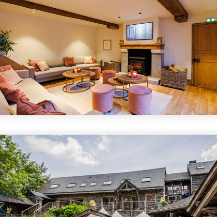
1
/
5