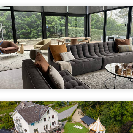
1
/
5