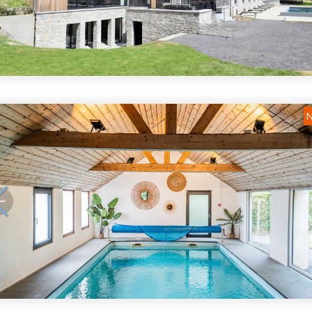
1
/
5
N
1
/
5