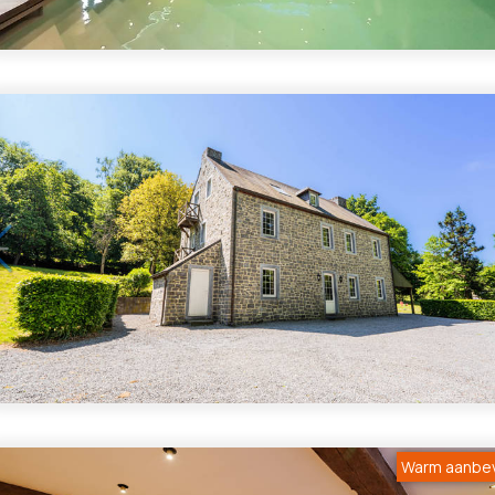
1
/
5
1
/
5
Warm aanbe