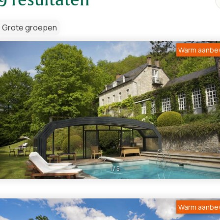
resultaten
Grote groepen
Warm aanbe
1
/
5
Warm aanbe