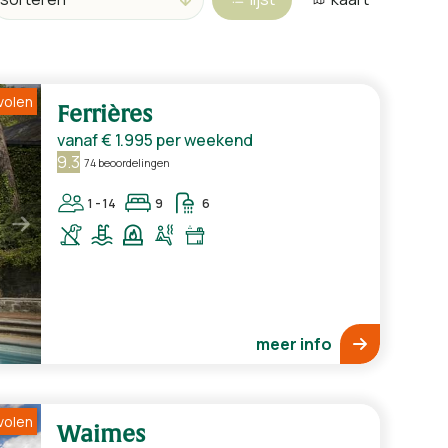
volen
Ferrières
vanaf
€ 1.995
per weekend
9.3
74 beoordelingen
1 - 14
9
6
meer info
volen
Waimes