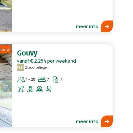
meer info
ieuw
Gouvy
vanaf
€ 2.254
per weekend
9.0
2 beoordelingen
1 - 20
7
4
meer info