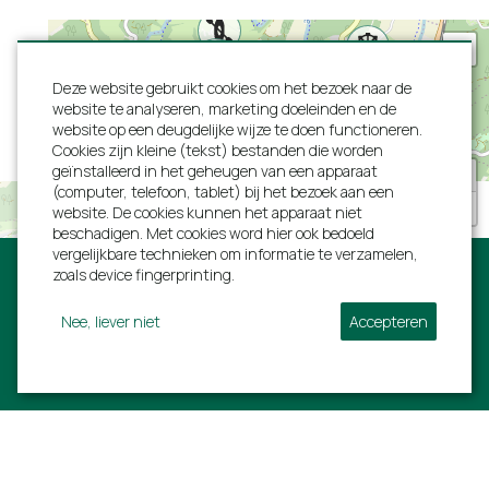
Spelen binnen
"Fijne, goed onderhouden vakantievilla met
Tuin en terras
uitstekend zwembad waar we elke dag gebruik van
Deze website gebruikt cookies om het bezoek naar de
Barbecue op kolen
hebben gemaakt in een schitterende omgeving."
website te analyseren, marketing doeleinden en de
website op een deugdelijke wijze te doen functioneren.
Omheinde tuin
Familie de Lausnay van 20 - 27 juni 2022
Cookies zijn kleine (tekst) bestanden die worden
Tuintafel met stoelen
geïnstalleerd in het geheugen van een apparaat
+
Parasol
(computer, telefoon, tablet) bij het bezoek aan een
−
website. De cookies kunnen het apparaat niet
Terras
beschadigen. Met cookies word hier ook bedoeld
Laadpaal
"Helemaal geweldig! Net en compleet huis met
vergelijkbare technieken om informatie te verzamelen,
Parkeren direct bij de woning
prachtig zwembad waar je ook met minder weer
zoals device fingerprinting.
prima een weekje kunt verblijven."
Aangelegde tuin
Nee, liever niet
Accepteren
Familie Middendorp van 20 - 27 mei 2022
Volg ons:
Ligging
Dichtbij stad
Dichtbij supermarkt
Villa Ardennen
Informatie
"Wij hebben met onze kinderen en kleinkinderen
Bij een golfbaan
genoten van dit mooie plekje in de Ardennen.
Landelijk