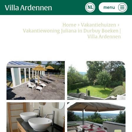
menu
Home
Vakantiehuizen
Vakantiewoning Juliana in Durbuy Boeken |
Villa Ardennen