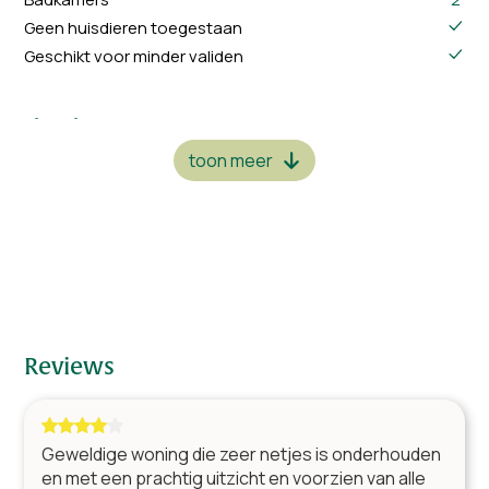
Geen huisdieren toegestaan
Geschikt voor minder validen
Slaapkamers
3 x 1-persoonsbed
1
toon meer
1 x 2-persoonsbed
3
1 x 2p. bed & 1 x 1p. bed
1
Badkamers
Douche & wastafel
1
Douche, bad, dubbele wastafel & toilet
1
Reviews
Woonkamer
Surroundset met DVD-speler
Geweldige woning die zeer netjes is onderhouden
TV met kabeltelevisie
en met een prachtig uitzicht en voorzien van alle
Open haard/houtkachel