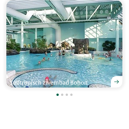
We hebben heel erg genoten van alles in de mooie
TV
villa en prachtige omgeving, de pooltafel,
Zitgedeelte
voetbaltafel, tafeltennistafel, badmintonnet en het
zwembad.
Joyce Jansen van 14 - 21 juli 2023
Wellness
Zwembad
Sauna
Douche
"Top villa, eigenlijk niks op aan te merken. Samen
met de kinderen een hele leuk tijd gehad hier."
Diversen
Familie de Hoop van 23 - 30 december 2022
Internet (Wifi)
Subtropisch zwembad Bohon
Aantal kinderstoelen
1
Aantal kinderbedden
1
Wasmachine
"Leuk weekendje gehad met onze kinderen en
kleinkinderen, het zwembad was geweldig!! "
Droger
Aantal toiletten
3
Familie Kuiper van 23 - 26 september 2022
Slaapkamer en badkamer beneden