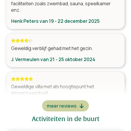
faciliteiten zoals zwembad, sauna, speelkamer
Tafel(s) met stoelen
enz.
Henk Peters van 19 - 22 december 2025
Keuken
Oven
Magnetron
Geweldig verblijf gehad met het gezin.
Vaatwasser
Amerikaanse koelkast
J. Vermeulen van 21 - 25 oktober 2024
Koffieapparaat
Waterkoker
Tosti apparaat
Geweldige villa met als hoogtepunt het
Broodrooster
binnenzwembad!
Marielle Bekkers van 26 - 29 april 2024
Ontspanningsruimte
meer reviews
Biljart / Poolbiljart
Activiteiten in de buurt
Tafelvoetbalspel
Dartbord