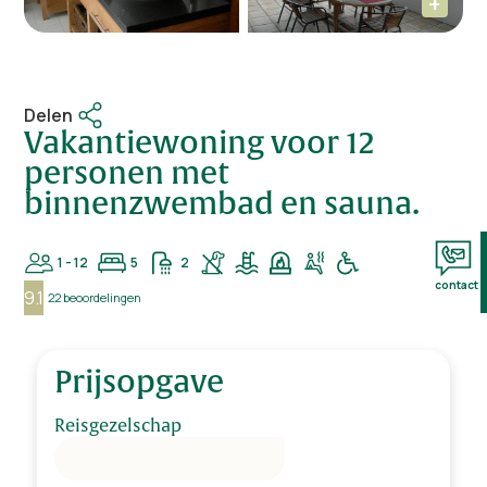
Delen
Vakantiewoning voor 12
personen met
binnenzwembad en sauna.
1 - 12
5
2
contact
9.1
22 beoordelingen
Prijsopgave
Reisgezelschap