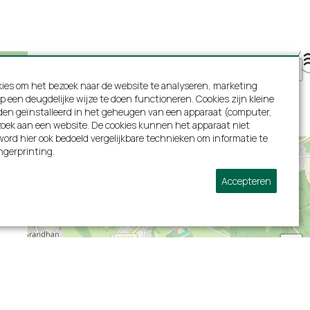
wembad. Toplocatie!
26 - 28 september 2025
ies om het bezoek naar de website te analyseren, marketing
p een deugdelijke wijze te doen functioneren. Cookies zijn kleine
woon compleet. Mooie villa met alles erop en
den geïnstalleerd in het geheugen van een apparaat (computer,
te slapen. Heel leuk dat er zoveel spel
bezoek aan een website. De cookies kunnen het apparaat niet
ren. Prachtig uitzicht een heerlijk verwarmd
ord hier ook bedoeld vergelijkbare technieken om informatie te
e sauna was fijn. Wij hebben met ons gezin
ngerprinting.
Accepteren
ven van 12 - 15 september 2025
+
−
ig,
ber 2024