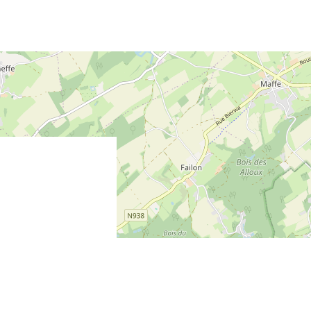
mooie ligging van villa altijd weer een genot
Diana Megens van 19 - 22 september 2025
het was een geweldig weekend , we hebben genot
faseliteiten in en om de woning , een prachtig uit
A. van den Elshout de Meijer van 29 - 3
De vrijheid om je heen en het geweldige uitzicht ma
ware oase van rust