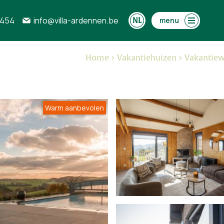
0454
info@villa-ardennen.be
menu
Home
Vakantiehuizen
Vakantiew
Warm aanbevolen