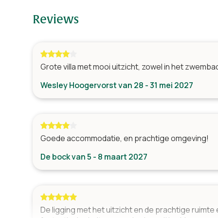
Zwembad
Badkamers
Reviews
Jacuzzi
Douche, wastafel & toilet
2
Douche & wastafel
2
Sauna
Douche, bad, wastafel &
1
Douche
toilet
Grote villa met mooi uitzicht, zowel in het zwembad
Wesley Hoogervorst van 28 - 31 mei 2027
Woonkamer
TV met kabeltelevisie
Tafel(s) met stoelen
Zithoek
Goede accommodatie, en prachtige omgeving!
De bock van 5 - 8 maart 2027
De ligging met het uitzicht en de prachtige ruimt