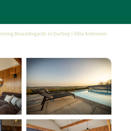
oning BeauxRegards in Durbuy | Villa Ardennen