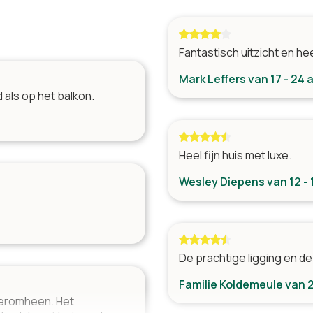
Terras
Ligstoelen
Parkeren direct bij de woning
Fantastisch uitzicht en h
Jeu-de-boulesbaan
Aangelegde tuin
Mark Leffers van 17 - 24 
 als op het balkon.
Ligging
Dichtbij stad
Heel fijn huis met luxe.
Dichtbij supermarkt
Bij een golfbaan
Wesley Diepens van 12 - 
Landelijk
De prachtige ligging en de 
Familie Koldemeule van 
e eromheen. Het