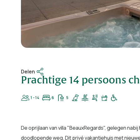
Delen
Prachtige 14 persoons c
1 - 14
6
5
De oprijlaan van villa "BeauxRegards", gelegen nabij 
doodlopende weg. Dit privé vakantiehuis met nieuwe