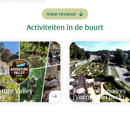
l geluk met het mooie
meer reviews
 er 2 nieuwe parasols. Het
De diversiteit van de villa.
Activiteiten in de buurt
Claudia Berkhout-Conradi
De fijne ligging van het hu
n jacuzzi maakte ons
verwarmde zwembad
Cees de Bruin van 14 - 
ture Valley
Parc Des Topiaires
uy
(Vormsnoei park)
Het is een super goed gel
waren top, heerlijk
de omgeving. Gezien het o
hinder van voorbijgangers 