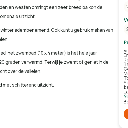
uiden en westen omringt een zeer breed balkon de
omenale uitzicht.
V
s de winter adembenemend. Ook kunt u gebruik maken van
elen.
P
Ve
, het zwembad (10 x 4 meter) is het hele jaar
E
R
29 graden verwarmd. Terwijl je zwemt of geniet in de
B
G
cht over de valleien.
M
T
S
 met schitterend uitzicht.
b
L
S
as wijn, genieten van het prachtige uitzicht. U voelt
B
t screen aanwezig en gratis Internet (Wifi).
culaire uitzicht over de Ardeense valleien.