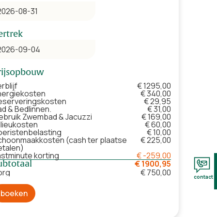
ertrek
rijsopbouw
rblijf
€ 1295,00
nergiekosten
€ 340,00
eserveringskosten
€ 29,95
ad & Bedlinnen.
€ 31,00
ebruik Zwembad & Jacuzzi
€ 169,00
ilieukosten
€ 60,00
oeristenbelasting
€ 10,00
choonmaakkosten (cash ter plaatse
€ 225,00
etalen)
astminute korting
€ -259,00
ubtotaal
€ 1900,95
org
€ 750,00
contact
boeken