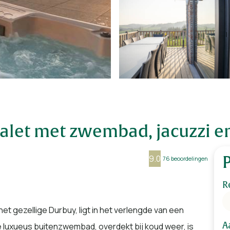
halet met zwembad, jacuzzi e
9.0
76 beoordelingen
R
het gezellige Durbuy, ligt in het verlengde van een
A
 luxueus buitenzwembad, overdekt bij koud weer, is