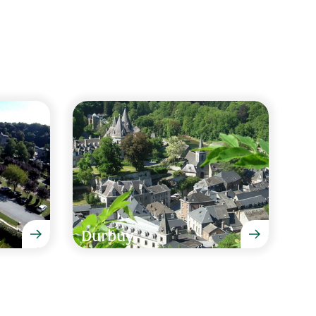
 van 20 - 23 februari 2026
is met het mooie uitzicht vanuit de spa en het
16 november 2025
Durbuy
egen locatie met een bijzonder mooi uitzicht over
p het eind van een doodlopende straat ligt, geen
en is het bij goed weer zalig genieten op het