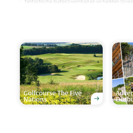
fantastische buitenzwembad en wij hadden zovee
weer. Maar ook binnen, aan alles was gedacht. Parasols stonden nog niet
klaar bij aankomst, maar de volgende dag stonden
kon niet mooier.
Ria Topper van 22 - 26 mei 2026
De prachtige ligging, verwarmd buitenzwembad e
weekend af!
Sellam Mehdi van 16 - 19 januari 2026
Golfcourse The Five
Adven
Nations
Durb
alles was netjes en verzorgd, zwembad en jacuzzi 
weekend
willem leeuwenburg van 3 - 5 oktober 2025