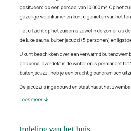
gesitueerd op een perceel van 10.000 m². Op het z
gezellige woonkamer en kunt u genieten van het fen
Het uitzicht op het zuiden is zowel in de zomer al
de luxe sauna, buitenjacuzzi (5 personen) en ligsto
U kunt beschikken over een verwarmd buitenzwembad
geopend, overdekt in de winter en is permanent tot 
buitenjacuzzi, heb je een prachtig panoramisch uitzi
De jacuzzi is ingebouwd en staat naast het zwembad
Lees meer
Bij aankomst kunt u, onder het genot van een goed gl
zich meteen thuis in de gezellige living. Er is een fla
Ook vanuit de keuken kunt u genieten van het specta
Indeling van het huis