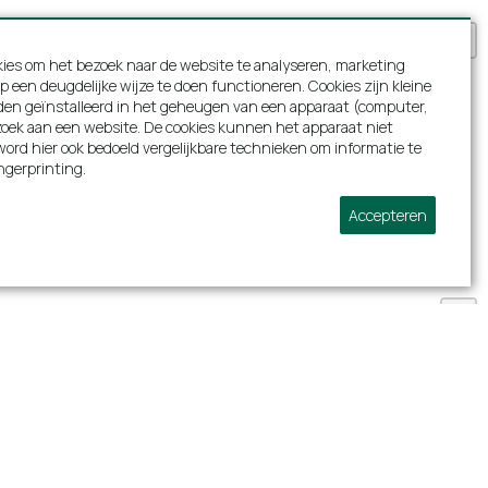
 januari 2023
ies om het bezoek naar de website te analyseren, marketing
p een deugdelijke wijze te doen functioneren. Cookies zijn kleine
den geïnstalleerd in het geheugen van een apparaat (computer,
bezoek aan een website. De cookies kunnen het apparaat niet
ns dit verblijf in het prachtige huis aangeboden
ord hier ook bedoeld vergelijkbare technieken om informatie te
0 jarig huwelijk. Hoewel het weer niet meewerkte
ngerprinting.
en van het huis. Complimenten aan de eigenaar!
Accepteren
астрычніка - 7 november 2022
+
−
n kleinkinderen ons gouden huwelijk in dit
lop vertier voor jong en oud, genoten van de
 speelgoed en het zwembad. De hele familie is
Volg ons:
 - 26 augustus 2022