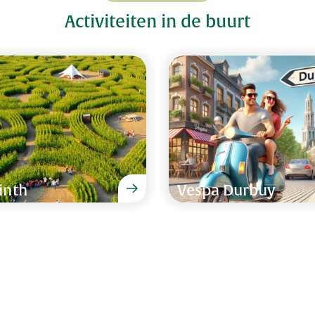
Voor de 2e keer was het ve
Activiteiten in de buurt
fantastisch!
Familie van Ex van 9 - 1
ten van deze prachtige
Een heerlijk verblijf in ee
voorzien. Ideaal voor gr
zwembad, sauna, bubbelbad
 voor met kinderen
maakt het plaatje helemaa
inth
Vespa Durbuy
Sidney Broijl van 12 - 19 j
"Super mooie locatie in de
komen zeker eens terug.!
3