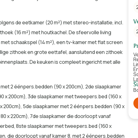
V
volgens de eetkamer (20 m²) met stereo-installatie, incl.
ithoek (16 m²) met houtkachel. De sfeervolle living
 met schaakspel (14 m²), een tv-kamer met flat screen
P
lige zithoek en grote eettafel, aansluitend een zithoek
Ve
R
innenplaats. De keuken is compleet ingericht met alle
L
E
S
L
S
er met 2 éénpers.bedden (90 x 200cm), 2de slaapkamer
B
0 x 200cm), 3de slaapkamer met tweepers.bed (160 x
x 200cm), 5de slaapkamer met 2 éénpers.bedden (90 x
0 x 220cm), 7de slaapkamer die doorloopt vanaf
derbed, 8ste slaapkamer met tweepers.bed (160 x
n, die doorloopt vanaf kamer 8, met 2 éénpers.bedden