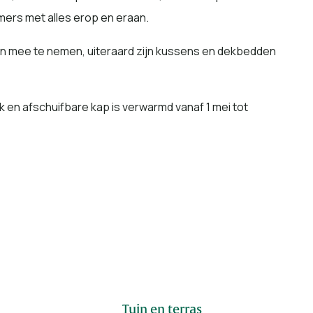
mers met alles erop en eraan.
n mee te nemen, uiteraard zijn kussens en dekbedden
 en afschuifbare kap is verwarmd vanaf 1 mei tot
ft uitzicht op het zwembad. In de tuin staat een
ken o.a. met royale lounge-set en buitenkeuken met
 parasols tot uw beschikking. Verder kunt u ook een
Tuin en terras