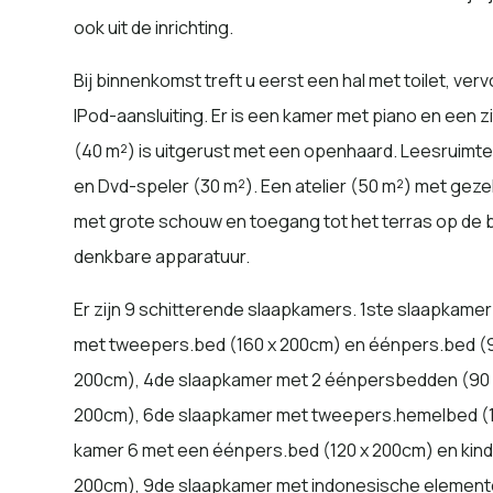
ook uit de inrichting.
Bij binnenkomst treft u eerst een hal met toilet, ver
IPod-aansluiting. Er is een kamer met piano en een z
(40 m²) is uitgerust met een openhaard. Leesruimte
en Dvd-speler (30 m²). Een atelier (50 m²) met gezel
met grote schouw en toegang tot het terras op de b
denkbare apparatuur.
Er zijn 9 schitterende slaapkamers. 1ste slaapkam
met tweepers.bed (160 x 200cm) en éénpers.bed (9
200cm), 4de slaapkamer met 2 éénpersbedden (90 
200cm), 6de slaapkamer met tweepers.hemelbed (18
kamer 6 met een éénpers.bed (120 x 200cm) en kin
200cm), 9de slaapkamer met indonesische elemente