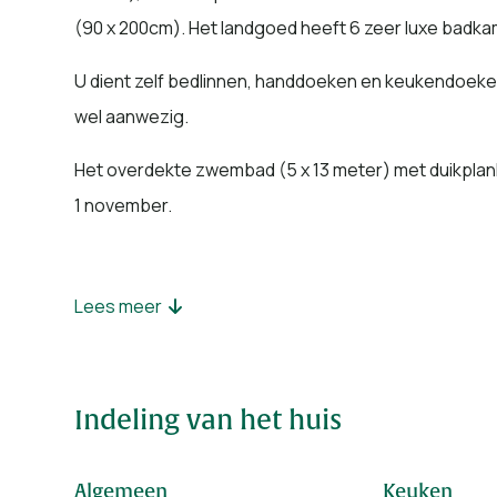
(90 x 200cm). Het landgoed heeft 6 zeer luxe badka
U dient zelf bedlinnen, handdoeken en keukendoeke
wel aanwezig.
Het overdekte zwembad (5 x 13 meter) met duikplank
1 november.
Lees meer
De sauna heeft een eigen ontspanningsruimte en gee
royale jacuzzi met buitendouche.
Het terras is 80 m² groot en heeft meerdere zithoe
Indeling van het huis
Boretti barbecue. Ook in de tuin staan ligstoelen en
laadpaal vinden om uw elektrische auto op te laden.
Algemeen
Keuken