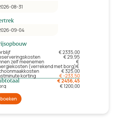
ertrek
rijsopbouw
rblijf
€ 2335,00
eserveringskosten
€ 29,95
innen zelf meenemen
€
nergiekosten (verrekend met borg)
€
choonmaakkosten
€ 325,00
astminute korting
€ -233,50
ubtotaal
€ 2456,45
org
€ 1200,00
boeken