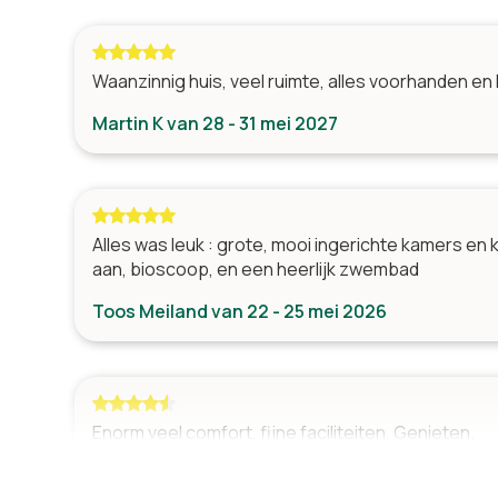
Wellness
Zwembad
Woonkamer
Jacuzzi
Surroundset met DVD-speler
Waanzinnig huis, veel ruimte, alles voorhanden en 
Sauna
TV met kabeltelevisie
Martin K van 28 - 31 mei 2027
Zithoek
Open haard/houtkachel
Ligstoelen
Tafel(s) met stoelen
Bibliotheek
Royale living
Diversen
Alles was leuk : grote, mooi ingerichte kamers en 
Zithoek
Internet (Wifi)
aan, bioscoop, en een heerlijk zwembad
Aantal kinders
Toos Meiland van 22 - 25 mei 2026
Aantal kinder
Wasmachine
Droger
Aantal toilette
Vrijstaand
Enorm veel comfort, fijne faciliteiten. Genieten.
Spelen binnen
K.W. Nederhof van 22 - 29 september 2025
Spelen buiten