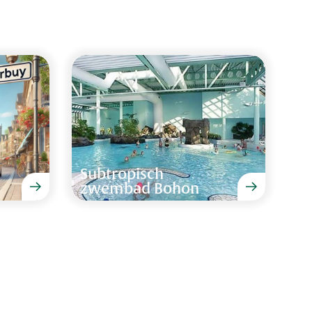
rblijf met alle kinderen en kleinkinderen
6 augustus 2024
n prachtig ruim landhuis dat van alle gemakken is
oepen/gezinnen door de aanwezigheid van
, film- en biljartzaal. En de mooie omgeving
Subtropisch
l compleet!
zwembad Bohon
uli 2024
 Ardennen, Klasse, stijl en mooie details. We
"