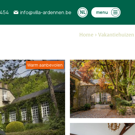
0454
info@villa-ardennen.be
menu
Home
Vakantiehuizen
Warm aanbevolen