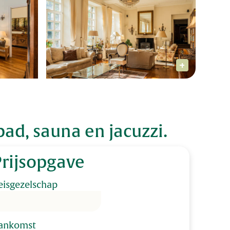
ad, sauna en jacuzzi.
Prijsopgave
eisgezelschap
ankomst