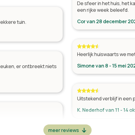
De sfeer in het huis, het k
Zakelijke faciliteiten
een rijke week beleefd.
Vergaderzaal
Cor van 28 december 202
lekkere tuin.
Ligging
Dichtbij stad
Dichtbij supermarkt
Heerlijk huiswaarts we me
Bij een golfbaan
Landelijk
Simone van 8 - 15 mei 20
keuken, er ontbreekt niets
toelen
2
bedden
1
Uitstekend verblijf in een p
n
7
K. Nederhof van 11 - 14 
meer reviews