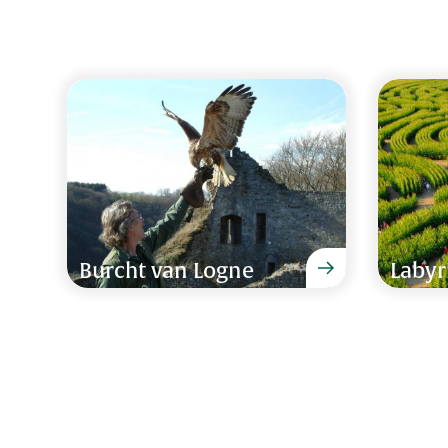
Het was (weer) uit de kunst. Iedereen heeft geno
woning.
Familie SIegersma van 16 - 23 augustus 2024
Supermooi, van alle gemakken voorzien en ideaal
Burcht van Logne
Labyr
Fam. Meiland van 14 - 17 juni 2024
Het was een geweldige en onvergetelijke locatie.
Familie Beelen van 28 верасня - 2 oktober 202