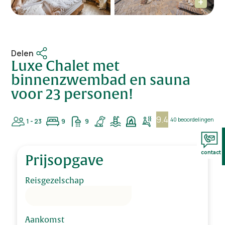
Delen
Luxe Chalet met
binnenzwembad en sauna
voor 23 personen!
9.4
40 beoordelingen
1 - 23
9
9
contact
Prijsopgave
Reisgezelschap
Aankomst