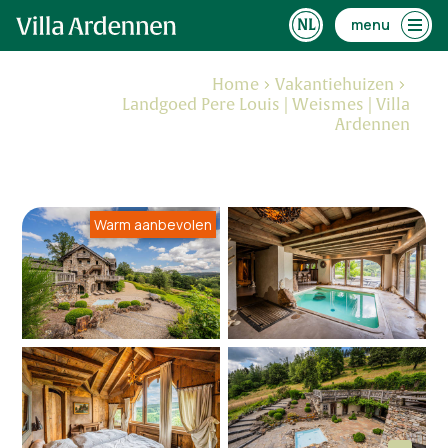
menu
Home
Vakantiehuizen
Landgoed Pere Louis | Weismes | Villa
Ardennen
Warm aanbevolen