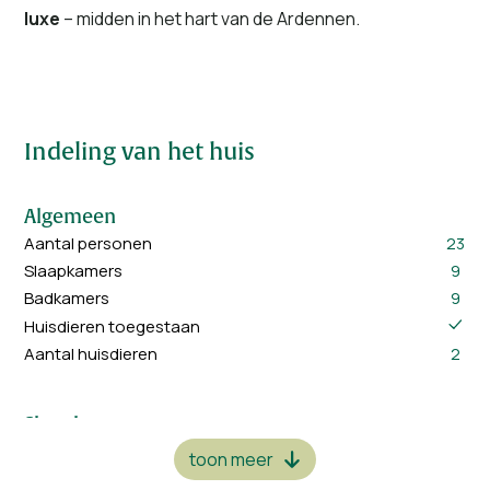
luxe
– midden in het hart van de Ardennen.
Indeling van het huis
Algemeen
Aantal personen
23
Slaapkamers
9
Badkamers
9
Huisdieren toegestaan
Aantal huisdieren
2
Slaapkamers
2 x 1-persoonsbed
7
toon meer
3 x 1-persoonsbed
1