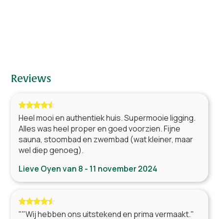
1 x 2-persoonsbed
1
2 x 2-persoonsbed
1
Badkamers
Douche, wastafel & toilet
9
Reviews
Woonkamer
Surroundset met DVD-speler
Heel mooi en authentiek huis. Supermooie ligging.
TV met kabeltelevisie
Alles was heel proper en goed voorzien. Fijne
Open haard/houtkachel
sauna, stoombad en zwembad (wat kleiner, maar
Tafel(s) met stoelen
wel diep genoeg).
Royale living
Lieve Oyen van 8 - 11 november 2024
Zithoek
Bar
""Wij hebben ons uitstekend en prima vermaakt."
Keuken