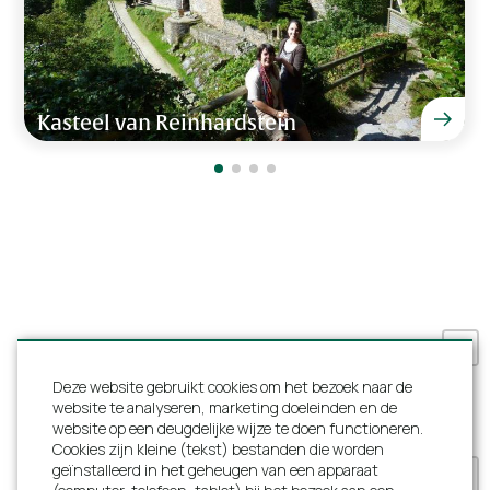
"Heerlijk met de hele familie hier geweest, een
Zwembad
echte aanrader."
Sauna
Douche
Familie van Hooff van 16 - 19 september 2022
Turks stoombad
Kasteel van Reinhardstein
Wastafel
Zithoek
"Top!"
Ligstoelen
Dhr. Severs van 30 мая - 3 juni 2022
Diversen
Internet (Wifi)
Aantal kinderstoelen
1
"Helemaal grandieus! Samen met de kinderen
Aantal kinderbedden
1
genoten hier, het zwembad was de favoriete plek.
De woning was erg schoon.
Wasmachine
Deze website gebruikt cookies om het bezoek naar de
Droger
Familie Bonje van 25 сакавіка - 1 april 2022
website te analyseren, marketing doeleinden en de
Aantal toiletten
10
website op een deugdelijke wijze te doen functioneren.
Slaapkamer en badkamer beneden
Cookies zijn kleine (tekst) bestanden die worden
geïnstalleerd in het geheugen van een apparaat
+
Vrijstaand