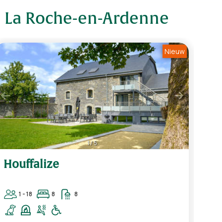
n La Roche-en-Ardenne
Nieuw
1
/
5
Houffalize
La
1 - 18
8
8