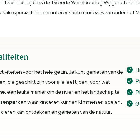
het speelde tijdens de Tweede Wereldoorlog.Wij genoten er al
lokale specialiteiten en interessante musea, waaronder het
liteiten
H
tiviteiten voor het hele gezin. Je kunt genieten van de
P
ten
, die geschikt zijn voor alle leeftijden. Voor wat
R
he
, een leuke manier om de rivier en het landschap te
urenparken
waar kinderen kunnen klimmen en spelen.
G
n dieren kan ontdekken en genieten van de natuur.