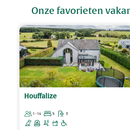
Onze favorieten vaka
1
/
5
Houffalize
1 - 14
5
3