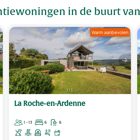
ntiewoningen in de buurt va
Warm aanbevolen
1
/
5
La Roche-en-Ardenne
1 - 13
6
6