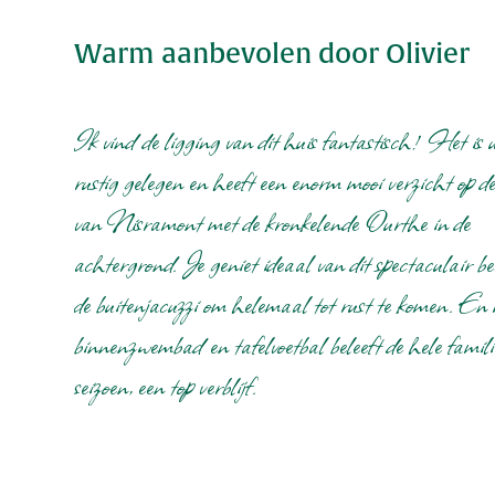
Wellness
Badkamers
Warm aanbevolen door Olivier
Zwembad
Douche & wastafel
5
Jacuzzi
Bad, wastafel & toilet
1
Sauna
Ik vind de ligging van dit huis fantastisch! Het is u
Douche
Woonkamer
rustig gelegen en heeft een enorm mooi verzicht op de
Surroundset met DVD-speler
van Nisramont met de kronkelende Ourthe in de
TV met kabeltelevisie
Open haard/houtkachel
achtergrond. Je geniet ideaal van dit spectaculair be
Tafel(s) met stoelen
de buitenjacuzzi om helemaal tot rust te komen. En
binnenzwembad en tafelvoetbal beleeft de hele familie
seizoen, een top verblijf.