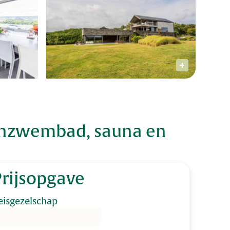
nenzwembad, sauna en
Prijsopgave
eisgezelschap