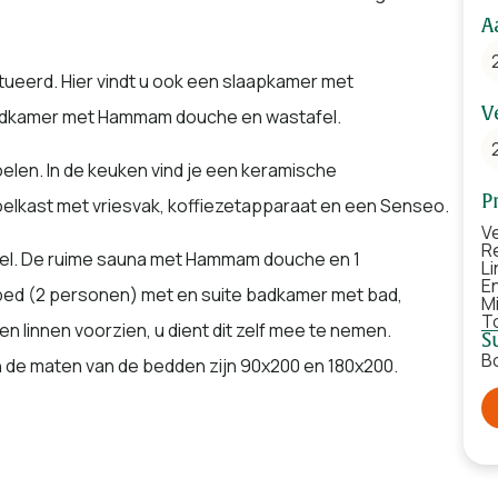
A
tueerd. Hier vindt u ook een slaapkamer met
V
adkamer met Hammam douche en wastafel.
toelen. In de keuken vind je een keramische
P
koelkast met vriesvak, koffiezetapparaat en een Senseo.
Ve
R
pel. De ruime sauna met Hammam douche en 1
L
E
ed (2 personen) met en suite badkamer met bad,
M
T
een linnen voorzien, u dient dit zelf mee te nemen.
S
B
 de maten van de bedden zijn 90x200 en 180x200.
eerd. Op iedere slaapkamer staat een