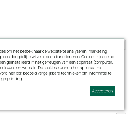
kleinkinderen ons 40 jarig huwelijk gevierd hier.
n al die jaren dat we gaan zijn we nog nooit in zo'n
imenten aan de eigenaar!
 - 20 juni 2022
ies om het bezoek naar de website te analyseren, marketing
p een deugdelijke wijze te doen functioneren. Cookies zijn kleine
 midweekje geboekt op advies van Rene van Villa
den geïnstalleerd in het geheugen van een apparaat (computer,
allemaal. Fijne plek met een mooi zwembad.
bezoek aan een website. De cookies kunnen het apparaat niet
ord hier ook bedoeld vergelijkbare technieken om informatie te
акавіка - 1 april 2022
ngerprinting.
Accepteren
om tot rust te komen, alles was daarvoor aanwezig
gen gehad!"
+
 - 30 december 2021
−