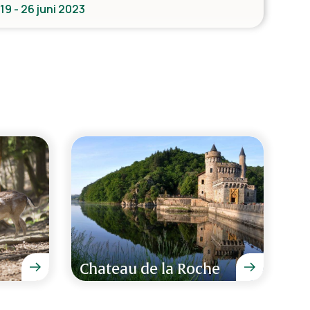
19 - 26 juni 2023
 We komen zeker eens terug, alleen al voor het
- 27 november 2022
 gehad met ons gezinnetje, zwembad is
7 augustus 2022
Chateau de la Roche