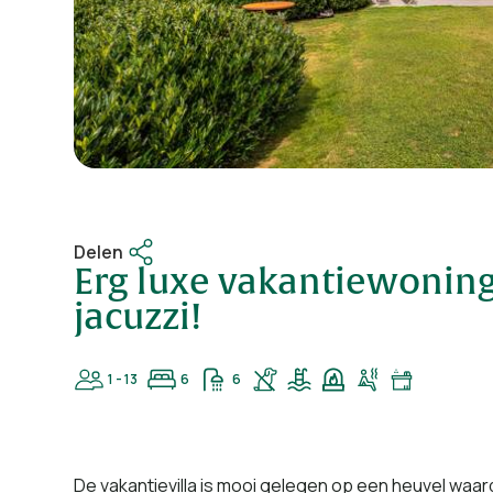
Delen
Erg luxe vakantiewonin
jacuzzi!
1 - 13
6
6
De vakantievilla is mooi gelegen op een heuvel waar