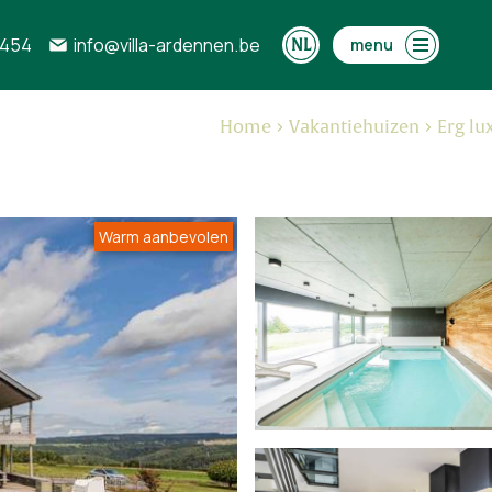
0454
info@villa-ardennen.be
menu
Home
Vakantiehuizen
Erg lu
Warm aanbevolen