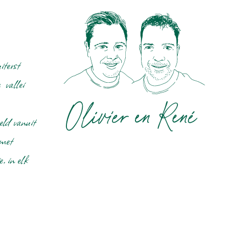
Parkeren direct bij de woning
Aangelegde tuin
Ligging
iterst
Dichtbij stad
Dichtbij supermarkt
 vallei
Landelijk
eld vanuit
 met
, in elk