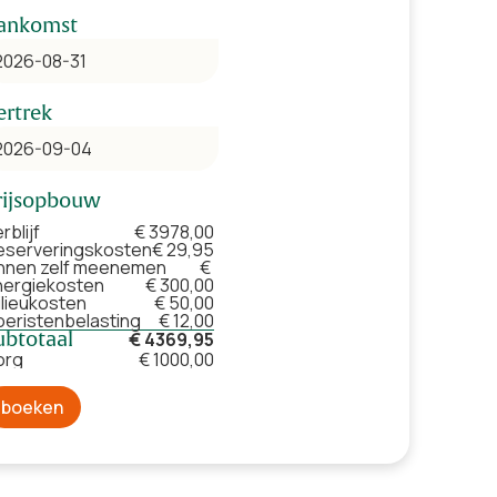
ankomst
ertrek
rijsopbouw
rblijf
€ 3978,00
eserveringskosten
€ 29,95
innen zelf meenemen
€
nergiekosten
€ 300,00
ilieukosten
€ 50,00
oeristenbelasting
€ 12,00
ubtotaal
€ 4369,95
org
€ 1000,00
boeken