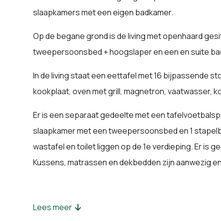
slaapkamers met een eigen badkamer.
Op de begane grond is de living met openhaard gesi
tweepersoonsbed + hoogslaper en een en suite b
In de living staat een eettafel met 16 bijpassende s
kookplaat, oven met grill, magnetron, vaatwasser, 
Er is een separaat gedeelte met een tafelvoetbals
slaapkamer met een tweepersoonsbed en 1 stapelb
wastafel en toilet liggen op de 1e verdieping. Er is g
Kussens, matrassen en dekbedden zijn aanwezig en
Lees meer
Op tuinniveau zijn de overige 4 slaapkamers gesitu