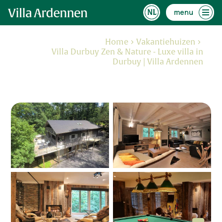
menu
Home
Vakantiehuizen
Villa Durbuy Zen & Nature - Luxe villa in
Durbuy | Villa Ardennen