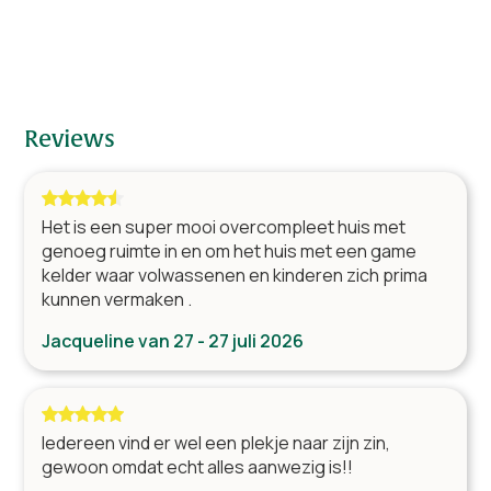
2 x 1p. bed & 1 x 2p. bed
1
studentenfeesten, vrijgezellenfeesten en
drinkpartijen is in deze villa verboden.
Badkamers
Douche & wastafel
1
Douche, bad, wastafel & toilet
1
Reviews
Woonkamer
Het is een super mooi overcompleet huis met
TV met kabeltelevisie
genoeg ruimte in en om het huis met een game
Open haard/houtkachel
kelder waar volwassenen en kinderen zich prima
Tafel(s) met stoelen
kunnen vermaken .
Zithoek
Jacqueline van 27 - 27 juli 2026
Keuken
Oven
Magnetron
Iedereen vind er wel een plekje naar zijn zin,
gewoon omdat echt alles aanwezig is!!
Vaatwasser