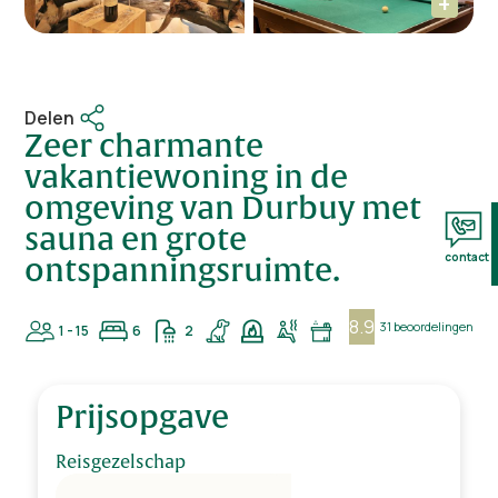
Delen
Zeer charmante
vakantiewoning in de
omgeving van Durbuy met
sauna en grote
contact
ontspanningsruimte.
8.9
31 beoordelingen
1 - 15
6
2
Prijsopgave
Reisgezelschap