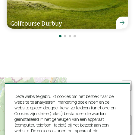
Sauna
Ons verblijf was super, het mocht van ons langer
hebben geduurd ????
Golfcourse Durbuy
Diversen
Melotte-Tibau van 29 кастрычніка - 1
november 2024
Internet (Wifi)
Aantal kinderstoelen
1
Aantal kinderbedden
1
Wasmachine
Prima verblijf en bij lekkage zijn we direct goed
Droger
geholpen.
Aantal toiletten
3
Dirk van 20 - 23 september 2024
Slaapkamer en badkamer beneden
Vrijstaand
Spelen binnen
Deze website gebruikt cookies om het bezoek naar de
website te analyseren, marketing doeleinden en de
Spelen buiten
website op een deugdelijke wijze te doen functioneren.
Fantastische ligging in de Ardennen en heerlijk ruim
Cookies zijn kleine (tekst) bestanden die worden
huis
geïnstalleerd in het geheugen van een apparaat
+
Tuin en terras
(computer, telefoon, tablet) bij het bezoek aan een
Fam Analbers van 26 - 29 juli 2024
−
website. De cookies kunnen het apparaat niet
Barbecue op gas