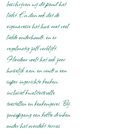
beschrijven wij dit pand het
Open haard/houtkachel
Tafel(s) met stoelen
liefst. En dan ook dat de
Royale living
eigenaresse het huis met veel
Zithoek
liefde onderhoudt, en er
Keuken
regelmatig zelf verblijft.
Oven
Hierdoor voelt het ook zeer
Magnetron
huiselijk aan, en vindt u een
Vaatwasser
Koelkast met vriesvak
super ingerichte keuken,
Koffieapparaat
inclusief kwaliteitsvolle
Senseo
Waterkoker
toestellen en keukengerei. Bij
Broodrooster
zonsopgang een koffie drinken
Citruspers
Grill
onder het overdekt terras
Friteuse