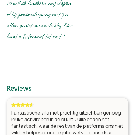
terwijl de kinderen nog slapen,
of bij zonsondergang met z'n
Diversen
allen genieten van de bbq, hier
Internet (Wifi)
Aantal kinderstoelen
2
komt u helemaal tot rust !
Aantal kinderbedden
2
Wasmachine
Droger
Aantal toiletten
6
Slaapkamer en badkamer beneden
Vrijstaand
Spelen binnen
Reviews
Spelen buiten
Tuin en terras
Fantastische villa met prachtig uitzicht en genoeg
Barbecue op kolen
leuke activiteiten in de buurt. Jullie deden het
fantastisch, waar de rest van de platforms ons niet
Terras
wilden helpen stonden jullie wel voor ons klaar
Overdekt terras