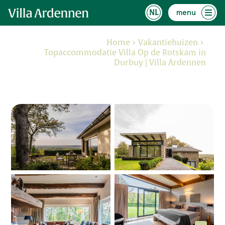
menu
Home
Vakantiehuizen
Topaccommodatie Villa Op de Rotskam in
Durbuy | Villa Ardennen