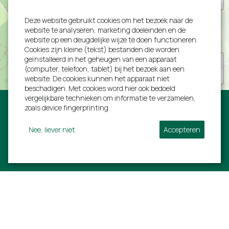
Familie Billet van 25 - 27 maart 2022
Deze website gebruikt cookies om het bezoek naar de
website te analyseren, marketing doeleinden en de
website op een deugdelijke wijze te doen functioneren.
Cookies zijn kleine (tekst) bestanden die worden
geïnstalleerd in het geheugen van een apparaat
+
"Erg toffe plek, geen minpuntje te bedenken. Bij
(computer, telefoon, tablet) bij het bezoek aan een
aankomst werden we vriendelijk ontvangen en
−
website. De cookies kunnen het apparaat niet
werd alles goed uitgelegd."
beschadigen. Met cookies word hier ook bedoeld
vergelijkbare technieken om informatie te verzamelen,
Familie van de Ven van 28 лютага - 7 maart
zoals device fingerprinting.
2022
Nee, liever niet
Accepteren
Volg ons:
"Super locatie! Het uitzicht is echt fenomenaal,
eigenaresse is erg aardig en de villa was erg
Villa Ardennen
Informatie
schoon."
Familie Janssens van 21 - 24 januari 2022
Rue de L'estinale 21
Ons volledig aanbod
6997 Erezée
Last minutes