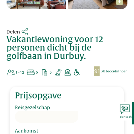
Delen
Vakantiewoning voor 12
personen dicht bij de
golfbaan in Durbuy.
9.1
36 beoordelingen
1 - 12
5
5
Prijsopgave
Reisgezelschap
contact
Aankomst