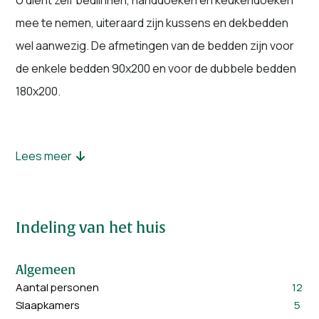
U dient zelf bedlinnen, handdoeken en keukendoeken
mee te nemen, uiteraard zijn kussens en dekbedden
wel aanwezig. De afmetingen van de bedden zijn voor
de enkele bedden 90x200 en voor de dubbele bedden
180x200.
Lees meer
De eettafel is geschikt voor 12 personen. De 5 royale
slaapkamers zijn allemaal luxe ingericht. Ze hebben
allen 1 tweepersoons boxspring, wisselend in grote
Indeling van het huis
van 2m x 2,10m tot 1,80m x 2.00m. Op 2 slaapkamers is
een extra boxspring voor 1 persoon bijgeplaatst zodat
Algemeen
er in totaal 12 personen kunnen verblijven. Daarnaast
Aantal personen
12
heeft iedere slaapkamer een luxe afgewerkte
Slaapkamers
5