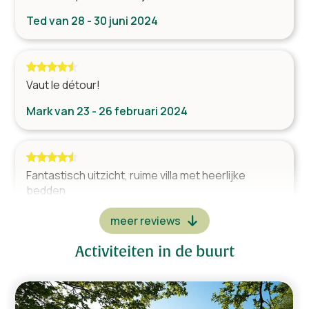
Parkeren direct bij de woning
Ted van 28 - 30 juni 2024
Aangelegde tuin
Ligging
Vaut le détour!
Dichtbij stad
Mark van 23 - 26 februari 2024
Dichtbij supermarkt
Bij een golfbaan
Landelijk
Fantastisch uitzicht, ruime villa met heerlijke
bedden
Miranda van 29 верасня - 2 oktober 2023
meer reviews
Activiteiten in de buurt
"We hebben genoten in deze prachtige villa."
Familie Schuurman van 16 - 19 december 2022