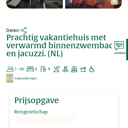
Delen
Prachtig vakantiehuis met
verwarmd binnenzwembad
en jacuzzi. (NL)
contact
1 - 20
5
5
9.6
5 beoordelingen
Prijsopgave
Reisgezelschap