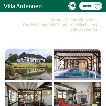
menu
Home
Vakantiehuizen
Ontdek landgoed Grandeur in Mechelen |
Villa Ardennen