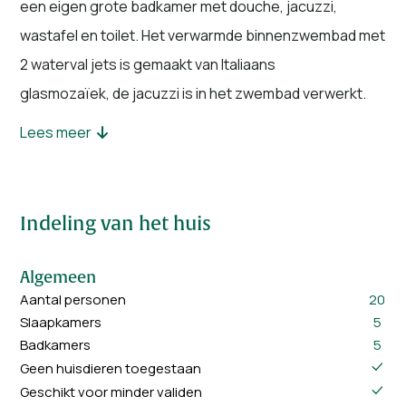
een eigen grote badkamer met douche, jacuzzi,
wastafel en toilet. Het verwarmde binnenzwembad met
2 waterval jets is gemaakt van Italiaans
glasmozaïek, de jacuzzi is in het zwembad verwerkt.
Lees meer
Er is een garage onder de grond voor 12 auto's.
Daarnaast is er een schitterend aangelegde tuin met
o.a. een vijver met waterval en een terras van
Indeling van het huis
125 m². Vanuit de tuin kijkt u uit op het prachtige
Limburgse heuvellandschap. Het is echt een
Algemeen
droomplek voor uw welverdiende vakantie of
Aantal personen
20
bijeenkomst.
Slaapkamers
5
Badkamers
5
Geen huisdieren toegestaan
Geschikt voor minder validen