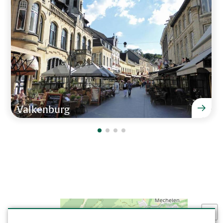
Aantal kinderbedden
1
Wasmachine
"Fantastische villa!!!!! WOW!"
Droger
Familie Ruigrok van 4 - 8 augustus 2017
Aantal toiletten
7
Slaapkamer en badkamer beneden
Tuin en terras
Barbecue op kolen
Valkenburg
Tuintafel met stoelen
Terras
Laadpaal
Speelveld
Parkeren direct bij de woning
Aangelegde tuin
Zakelijke faciliteiten