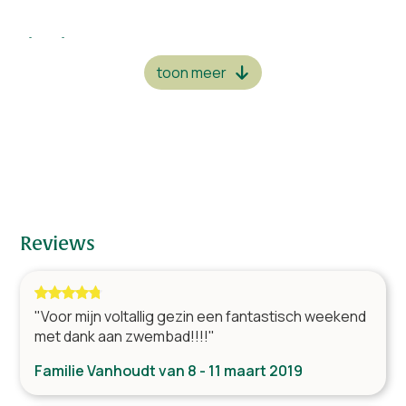
Slaapkamers
4 x 1-persoonsbed
5
toon meer
Badkamers
Douche, bubbelbad, wastafel & toilet
5
Woonkamer
Surroundset met DVD-speler
Reviews
TV met satelliet
Open haard/houtkachel
Tafel(s) met stoelen
"Voor mijn voltallig gezin een fantastisch weekend
Royale living
met dank aan zwembad!!!!"
Familie Vanhoudt van 8 - 11 maart 2019
Keuken
Oven