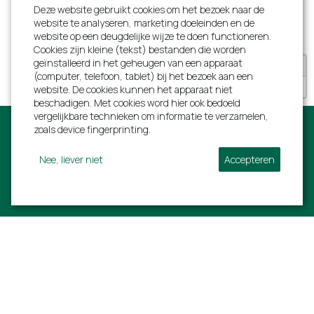
Vergaderzaal
Deze website gebruikt cookies om het bezoek naar de
website te analyseren, marketing doeleinden en de
website op een deugdelijke wijze te doen functioneren.
Ligging
Cookies zijn kleine (tekst) bestanden die worden
geïnstalleerd in het geheugen van een apparaat
+
Dichtbij stad
(computer, telefoon, tablet) bij het bezoek aan een
−
Dichtbij supermarkt
website. De cookies kunnen het apparaat niet
Bij een golfbaan
beschadigen. Met cookies word hier ook bedoeld
vergelijkbare technieken om informatie te verzamelen,
Landelijk
zoals device fingerprinting.
Nee, liever niet
Accepteren
Volg ons:
Villa Ardennen
Informatie
Rue de L'estinale 21
Ons volledig aanbod
6997 Erezée
Last minutes
BTW: BE 0792752294
Early birds