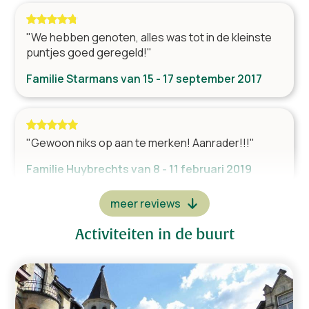
Magnetron
Vaatwasser
"We hebben genoten, alles was tot in de kleinste
puntjes goed geregeld!"
Amerikaanse koelkast
Koffieapparaat
Familie Starmans van 15 - 17 september 2017
Senseo
Waterkoker
Keukenmachine
Friteuse
"Gewoon niks op aan te merken! Aanrader!!!"
Familie Huybrechts van 8 - 11 februari 2019
Wellness
meer reviews
Zwembad
Jacuzzi
"Super week gehad in deze ongelooflijke
Activiteiten in de buurt
vakantiewoning! Een aanrader dit paleisje!"
Diversen
Familie Siegelaar van 23 лютага - 2 maart 2018
Internet (Wifi)
Aantal kinderstoelen
1